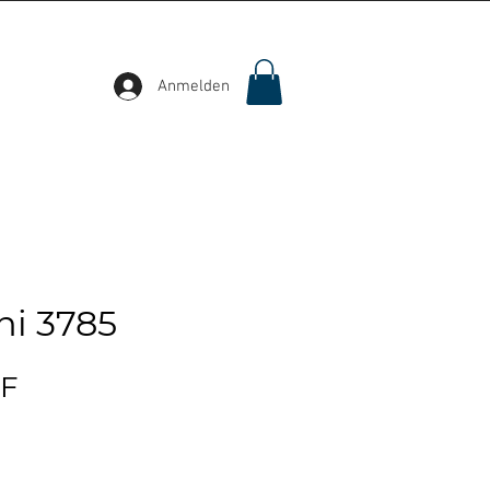
Anmelden
i 3785
Preis
HF