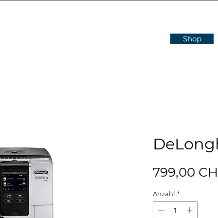
Shop
DeLongh
799,00 C
Anzahl
*