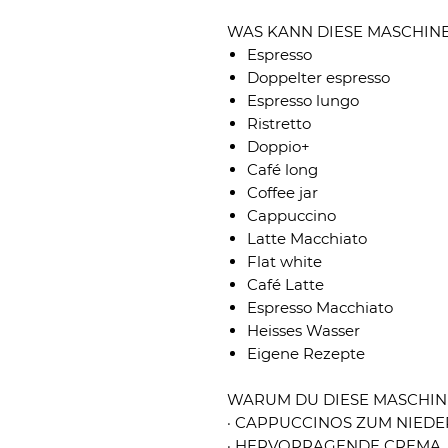
WAS KANN DIESE MASCHIN
Espresso
Doppelter espresso
Espresso lungo
Ristretto
Doppio+
Café long
Coffee jar
Cappuccino
Latte Macchiato
Flat white
Café Latte
Espresso Macchiato
Heisses Wasser
Eigene Rezepte
WARUM DU DIESE MASCHIN
· CAPPUCCINOS ZUM NIEDERK
· HERVORRAGENDE CREMA