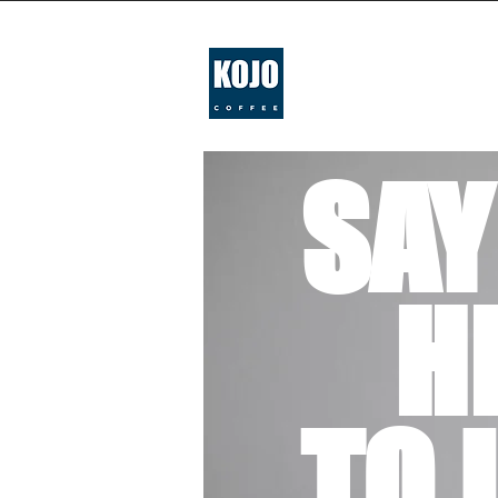
SAY
HE
TO 