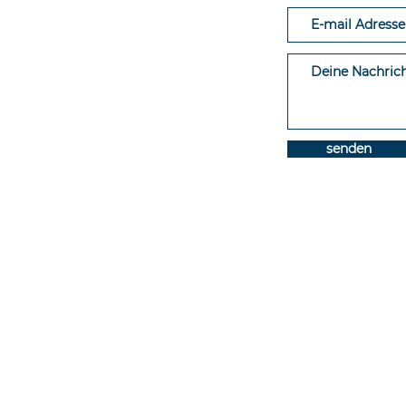
-Bourg (GE)
78 953 1472
kojo.coffee
senden