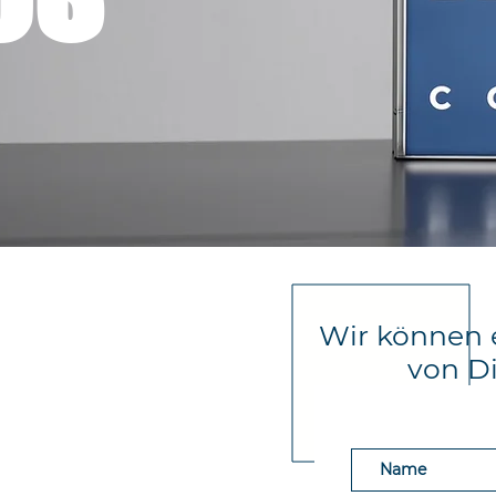
Wir können 
von Di
ffee
nève 18