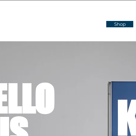
Shop
LLO
US