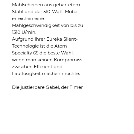
Mahlscheiben aus gehärtetem
Stahl und der 510-Watt-Motor
erreichen eine
Mahlgeschwindigkeit von bis zu
1310 U/min.
Aufgrund ihrer Eureka Silent-
Technologie ist die Atom
Specialty 65 die beste Wahl,
wenn man keinen Kompromiss
zwischen Effizient und
Lautlosigkeit machen möchte.
Die justierbare Gabel, der Timer
und die stufenlose Regulierung
funktionieren absolut
zuverlässig und unterstützen
den/die Barista bei der
Zubereitung erstklassiger
Espressi.