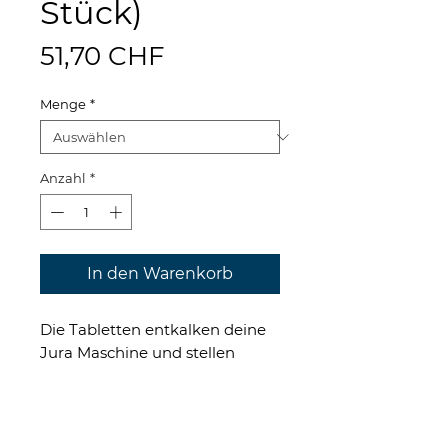
Stück)
Preis
51,70 CHF
Menge
*
Anzahl
*
In den Warenkorb
Die Tabletten entkalken deine
Jura Maschine und stellen
somit eine lange Lebensdauer
sicher.