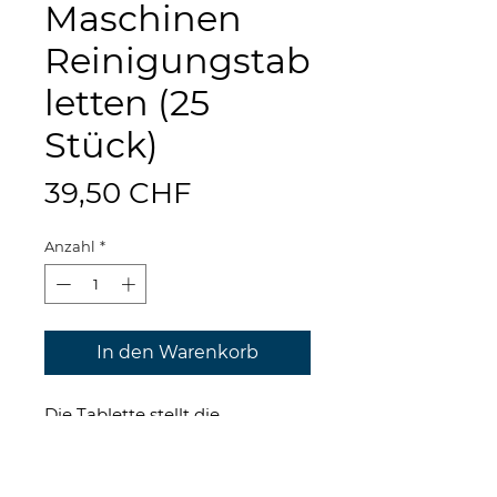
Maschinen
Reinigungstab
letten (25
Stück)
Preis
39,50 CHF
Anzahl
*
In den Warenkorb
Die Tablette stellt die
Sauberkeit der deiner Jura
Maschine jederzeit sicher.