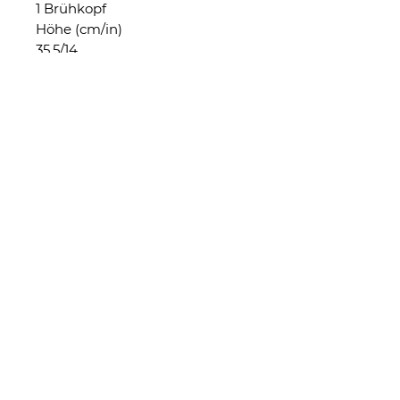
1 Brühkopf
Höhe (cm/in)
35,5/14
Breite (cm/in)
40/16
Tiefe (cm/in)
53/21
Gewicht (kg/lbs)
34,5/76,1
Spannung
220V (Einphasig)
110V (Einphasig)
Leistung (min)
1620
Leistung (max)
2300
Kaffeeboilervolumen (liters)
1,5
Dampfboilervolumen (liters)