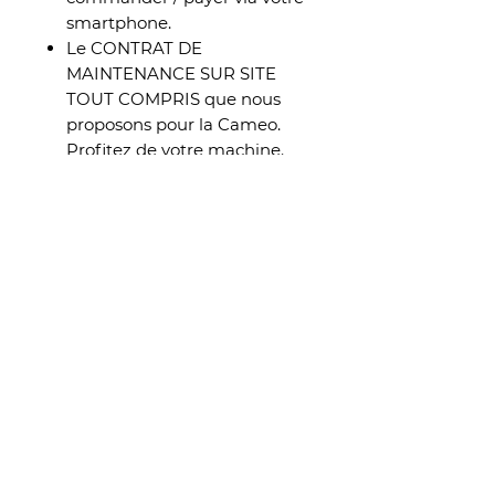
smartphone.
Le CONTRAT DE
MAINTENANCE SUR SITE
TOUT COMPRIS que nous
proposons pour la Cameo.
Profitez de votre machine.
Nous nous occupons du
reste.
L’AUTONOMIE : pas de
réservoir d’eau à remplir, la
machine est raccordée au
réseau d’eau.
Les POSSIBILITES DE
PERSONNALISATION pour
une machine répondant
à TOUTES VOS
ATTENTES (Systèmes de
paiement, Chauffe tasse,…)
AMATEURS DE