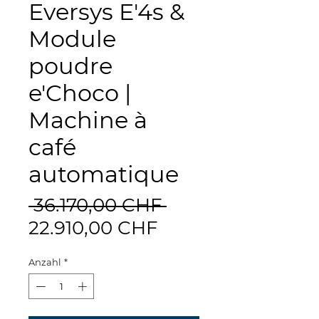
Eversys E'4s &
Module
poudre
e'Choco |
Machine à
café
automatique
Standardpreis
 36.170,00 CHF 
Sale-
22.910,00 CHF
Preis
Anzahl
*