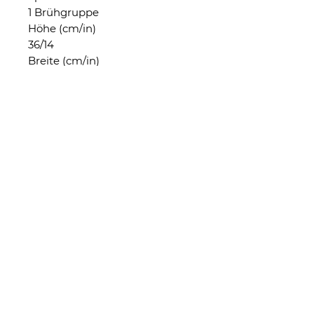
1 Brühgruppe
Höhe (cm/in)
36/14
Breite (cm/in)
27,4/10,7
Tiefe (cm/in)
42,5/16,7
Gewicht (kg/lbs)
20/44
Spannung
220V (Einphasig)
Leistung
1200
Boilervolumen (liters/oz)
1,8/60,8
2 Jahre Garantie